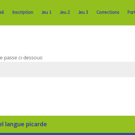
eil
Inscription
Jeu 1
Jeu 2
Jeu 3
Corrections
Par
de passe ci-dessous:
el langue picarde